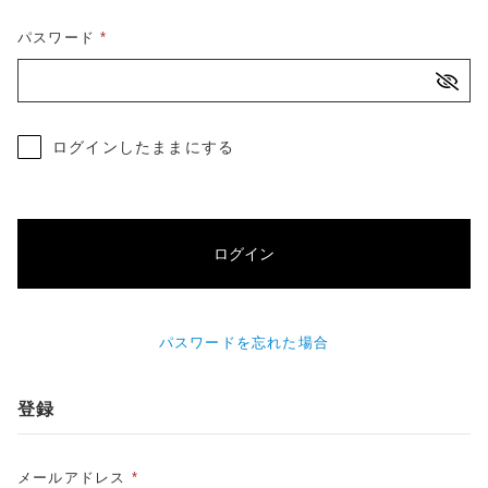
パスワード
*
その他
在庫あり
セール
並び順
ログインしたままにする
RANKING
商品ランキング
SALE
セール商品
ログイン
NEW ITEM
新着商品
PRODUCTS
パスワードを忘れた場合
商品一覧
CHECKED PRODUCTS
登録
最近チェックした商品
ORDER HISTORY
注文履歴
メールアドレス
*