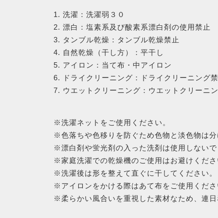
1. 洗濯：洗濯弱３０
2. 漂白：塩素系及び酸素系漂白剤の使用禁止
3. タンブル乾燥：タンブル乾燥禁止
4. 自然乾燥（干し方）：平干し
5. アイロン：当て布・中アイロン
6. ドライクリーニング：ドライクリーニング
7. ウエットクリーニング：ウエットクリーニ
※洗濯ネットをご使用ください。
※色落ちや色移りを防ぐため色物と淡色物は分
※漂白剤や蛍光剤の入った洗剤は使用しないで
※家庭洗濯での乾燥機のご使用はお避けくださ
※洗濯後は形を整えて直ぐに干してください。
※アイロンをかける際はあて布をご使用くださ
※柔らかい風合いを重視した素材なため、連日