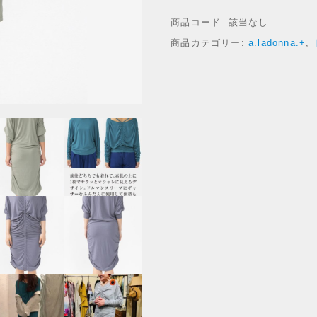
ギ
商品コード:
該当なし
ャ
ザ
商品カテゴリー:
a.ladonna.+
,
ー
の
寄
せ
方
も
自
由
自
在
な
ロ
ン
グ
丈
ト
ッ
プ