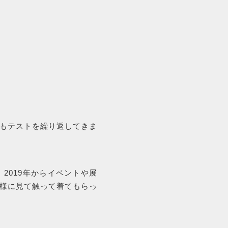
SALE
セール商品
PRODUCTS
もテストを繰り返してきま
商品一覧
、2019年からイベントや展
ORDER
様に見て触って着てもらっ
HISTORY