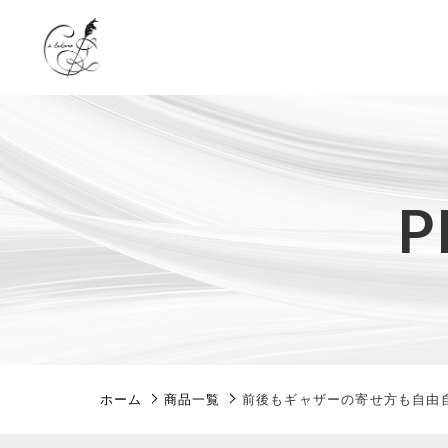
カートに商品を追加しまし
P
親カテゴリ
前後もギャザーの寄
カラー
サイズ
数量
価格帯
ホーム
商品一覧
前後もギャザーの寄せ方も自由自
～