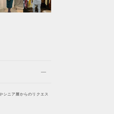
ス
・
ワ
ン
ピ
ー
ス
／
5
色
1
サ
イ
ズ
個
やシニア層からのリクエス