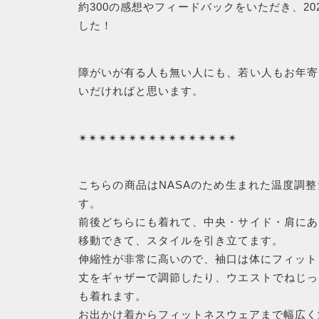
約300の感想やフィードバックをいただき、2
最近チェックした商品
した！
SHOPPING
障がいが有る人も無い人にも、若い人もお年寄
GUIDE
いだければと思います。
ショッピングガイド
✴︎✴︎✴︎✴︎✴︎✴︎✴︎✴︎✴︎✴︎✴︎✴︎✴︎✴︎✴︎✴︎
CONTACT
こちらの商品はNASAのため生まれた温度調
す。
お問い合わせ
前後どちらにも着れて、中央・サイド・肩にあ
移動できて、スタイルを引き立てます。
伸縮性が非常に高いので、袖口は体にフィット
丈をギャザーで調節したり、ウエストでねじっ
も着れます。
お出かけ着からフィットネスウェアまで幅広く