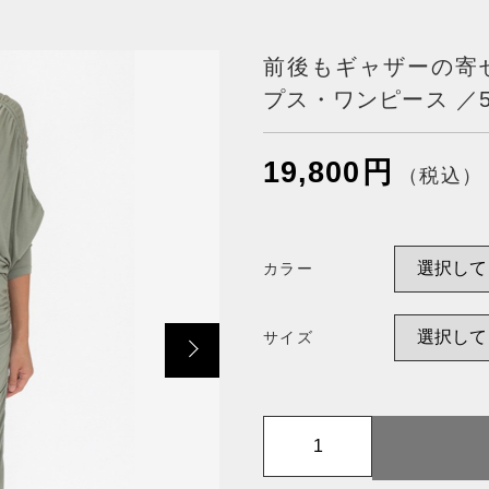
前後もギャザーの寄
ッピングを続ける
カートを確認
プス・ワンピース ／
19,800
円
（税込）
カラー
サイズ
前
後
も