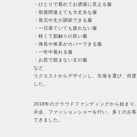
・ひとりで着れてお洒落に見える服
・前後間違えても大丈夫な服
・首元や丈が調節できる服
・一日着ていても疲れない服
RANKING
・軽くて肌触りの良い服
・身長や体系がカバーできる服
・一年中着れる服
商品ランキング
・お尻で踏まない丈の服
など
NEW ITEM
リクエストからデザインし、生地を選び、何度
した。
新着商品
2018年のクラウドファンディングから始まり
CHECKED
示会、ファッションショーを行い、多くのお客
てきました。
PRODUCTS