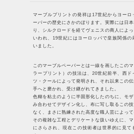
最近チェックした商品
マーブルプリントの発祥は17世紀からヨーロ
ーパーの歴史にさかのぼります。実際には日本
SHOPPING
り、シルクロードを経てヴェニスの商人によっ
GUIDE
いわれ、19世紀にはヨーロッパで皇族関係の
いました。
ショッピングガイド
このマーブルペーパーとは一線を画したこのマ
ラープリント）の技法は、20世紀前半、西ド
CONTACT
ツ・クールによって発明され、それ以来この伝
手へと磨かれ、受け継がれてきました。
お問い合わせ
色糊を粘土のように半固形化したのちに、モザ
み合わせてデザイン化し、布に写し取るこの技
なく、まさに熟練された高度な職人芸によって
その複雑な工程とデリケートな扱いゆえに、マ
にさらされ、現在この技術者は世界的に見て