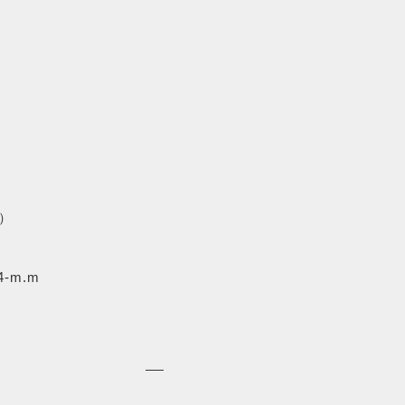
SALE
セール商品
）
PRODUCTS
商品一覧
4-m.m
ORDER
HISTORY