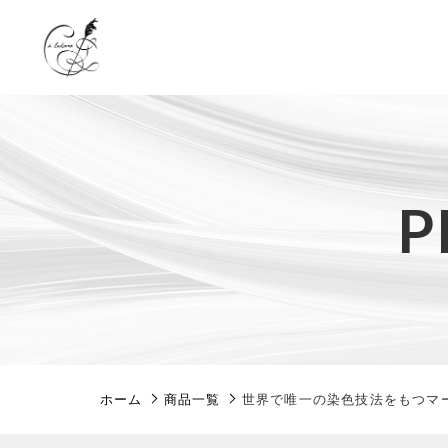
カートに商品を追加しまし
P
親カテゴリ
世界で唯一の染色技
数量
価格帯
ホーム
商品一覧
世界で唯一の染色技法をもつマ
～