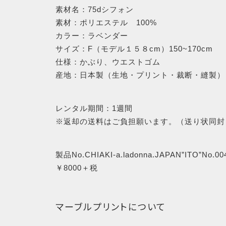
素材名：75dシフォン
素材：ポリエステル 100%
カラー：ラベンダー
サイズ：F（モデル１５８cm）150~170cm
RANKING
仕様：かぶり、ウエストゴム
産地：日本製（生地・プリント・裁断・縫製）
商品ランキング
レンタル期間：1週間
※返却の送料はご負担願います。（送り状同封
NEW ITEM
新着商品
製品No.CHIAKI-a.ladonna.JAPAN”ITO”No.00
￥8000＋税
CHECKED
マーブルプリントについて
PRODUCTS