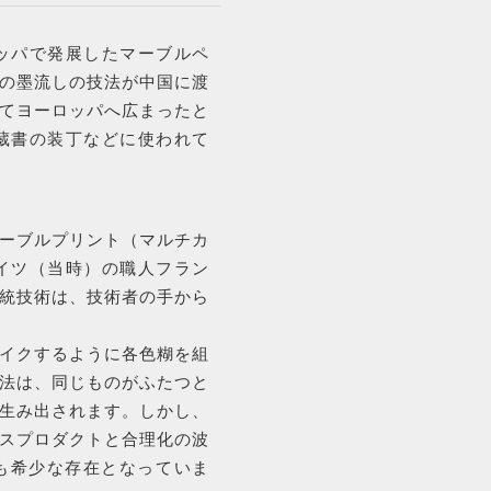
注文履歴
ッパで発展したマーブルペ
の墨流しの技法が中国に渡
BLOG
てヨーロッパへ広まったと
蔵書の装丁などに使われて
ブログ
ーブルプリント（マルチカ
イツ（当時）の職人フラン
統技術は、技術者の手から
イクするように各色糊を組
法は、同じものがふたつと
生み出されます。しかし、
スプロダクトと合理化の波
も希少な存在となっていま