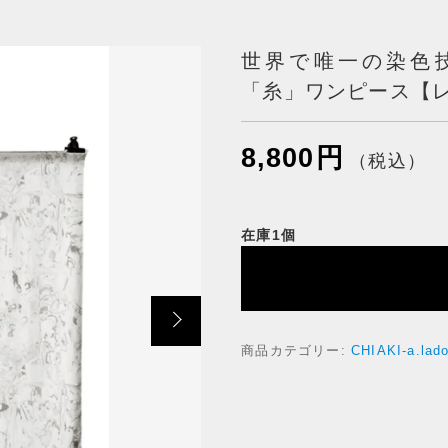
世界で唯一の染色
ッピングを続ける
カートを確認
「糸」ワンピース【
8,800
円
（税込）
在庫1個
商品カテゴリー:
CHIAKI-a.la